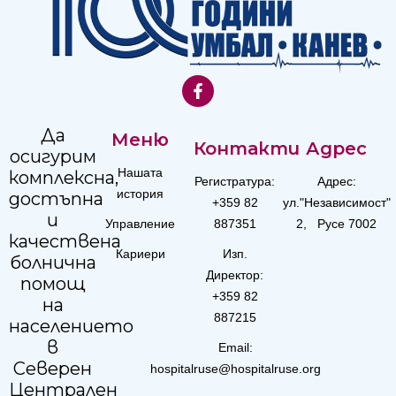
Да
Меню
Контакти
Адрес
осигурим
Нашата
комплексна,
Регистратура:
Адрес:
история
достъпна
+359 82
ул."Независимост"
и
Управление
887351
2, Русе 7002
качествена
Кариери
Изп.
болнична
Директор:
помощ
+359 82
на
887215
населението
в
Email:
Северен
hospitalruse@hospitalruse.org
Централен