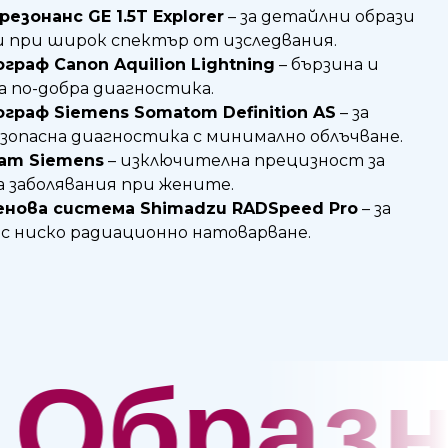
езонанс GE 1.5T Explorer
– за детайлни образи
 при широк спектър от изследвания.
аф Canon Aquilion Lightning
– бързина и
а по-добра диагностика.
раф Siemens Somatom Definition AS
– за
зопасна диагностика с минимално облъчване.
ат Siemens
– изключителна прецизност за
а заболявания при жените.
нова система Shimadzu RADSpeed Pro
– за
 с ниско радиационно натоварване.
зна ди