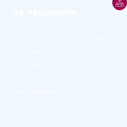
За пациента
Полезна информация, свързана с
лечебния процес, административните
услуги и възможностите за
проследяване на Вашето здравословно
състояние. Нашият екип е до вас във
всеки етап от лечението.
ПРОЧЕТИ ОЩЕ