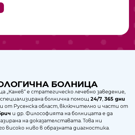
ОЛОГИЧНА БОЛНИЦА​
 „Канев“ е стратегическо лечебно заведение,
оспециализирана болнична помощ
24/7
,
365 дни
и от Русенска област, включително и части от
брич
и др. Философията на болницата е да
зирана на доказателставата. Това ни
ого високо ниво в образната диагностика.