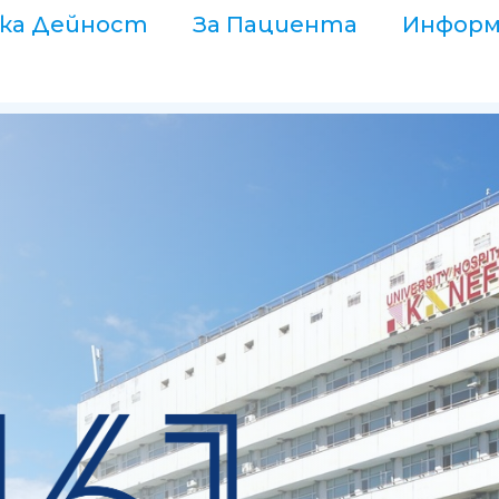
ка Дейност
За Пациента
Информ