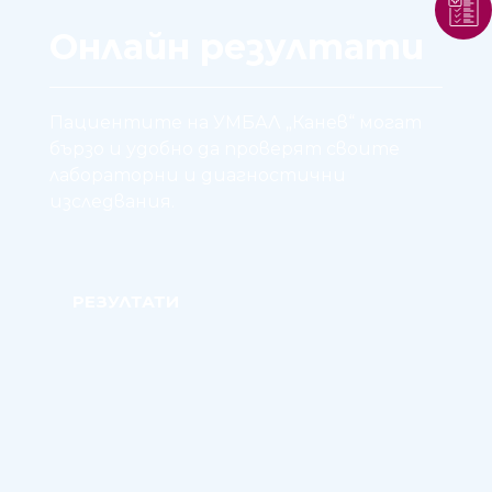
Онлайн резултати
Пациентите на УМБАЛ „Канев“ могат
бързо и удобно да проверят своите
лабораторни и диагностични
изследвания.
РЕЗУЛТАТИ