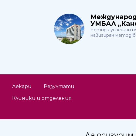
Международ
УМБАЛ „Кане
Четири успешни им
навигиран метод бя
Лекари
Резултати
Клиники и отделения
Да осигурим 