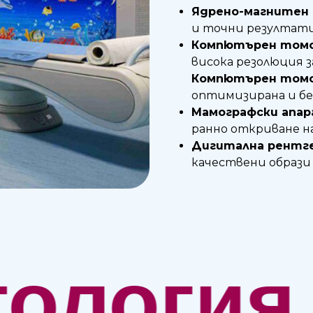
Ядрено-магнитен р
и точни резултати
Компютърен томогр
висока резолюция з
Компютърен томог
оптимизирана и бе
Мамографски апар
ранно откриване н
Дигитална рентге
качествени образи
ия
Обра