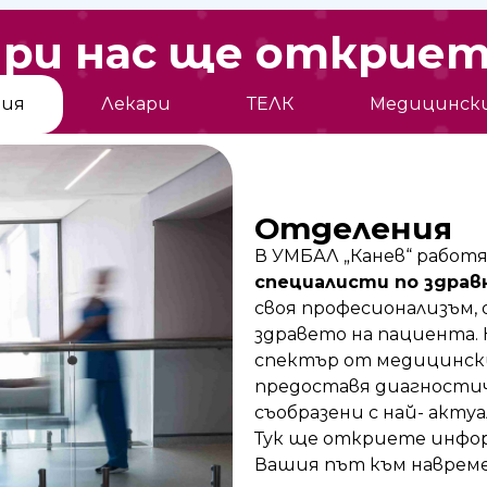
ри нас ще открие
ия
Лекари
ТЕЛК
Медицинск
Отделения
В УМБАЛ „Канев“ работ
специалисти по здрав
своя професионализъм, 
здравето на пациента
спектър от медицински
предоставя диагностич
съобразени с най- акт
Тук ще откриете информ
Вашия път към навреме