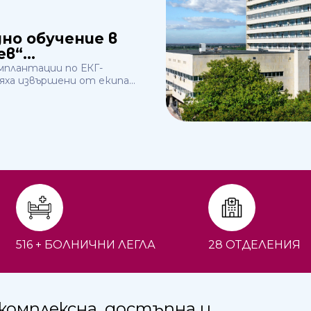
но обучение в
в“...
плантации по ЕКГ-
ха извършени от екипа...
516 + БОЛНИЧНИ ЛЕГЛА
28 ОТДЕЛЕНИЯ
комплексна, достъпна и