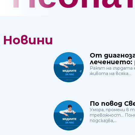
Новини
От диагноз
лечението: 
Ракът на гърдата 
живота на всяка...
По повод Св
Умора, промени в т
тревожност… Поня
подсказва,...