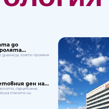
ата до
ролята...
е диагноза, която променя
етовния ден на...
еглото, сърцебиене,
кога тялото ни