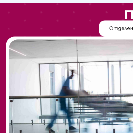
П
Отделен