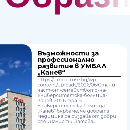
Възможности за
професионално
развитие в УМБАЛ
„Канев“
https://umbal.ruse.bg/wp-
content/uploads/2026/06/Стани-
част-от-семейството-на-
Университетска-болница-
Канев-2026.mp4 В
Университетска болница
„Канев“ вярваме, че добрата
медицина се създава от добри
специалисти. Затова...