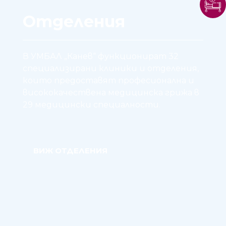
Отделения
В УМБАЛ „Канев“ функционират 32
специализирани клиники и отделения,
които предоставят професионална и
висококачествена медицинска грижа в
29 медицински специалности.
ВИЖ ОТДЕЛЕНИЯ