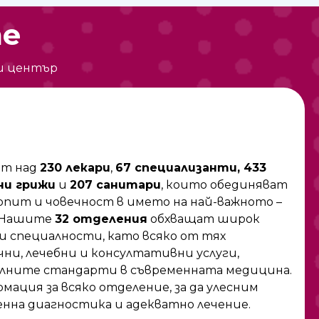
те
и център
ят над
230 лекари
,
67 специализанти, 433
ни грижи
и
207 санитари
, които обединяват
опит и човечност в името на най-важното –
. Нашите
32 отделения
обхващат широк
 специалности, като всяко от тях
ни, лечебни и консултативни услуги,
уалните стандарти в съвременната медицина.
ация за всяко отделение, за да улесним
нна диагностика и адекватно лечение.