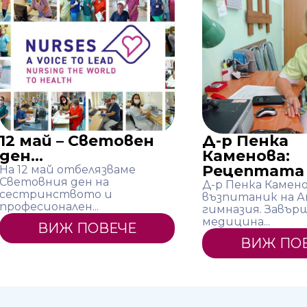
12 май – Световен
Д-р Пенка
ден...
Каменова:
Рецептата 
На 12 май отбелязваме
Световния ден на
Д-р Пенка Камено
сестринството и
възпитаник на 
професионален...
гимназия. Завър
медицина...
ВИЖ ПОВЕЧЕ
ВИЖ ПО