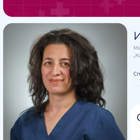
Ма
„К
Сп