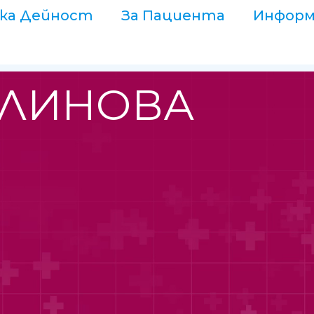
ка Дейност
За Пациента
Информ
АЛИНОВА