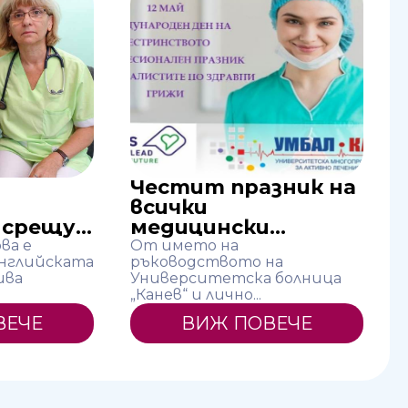
Честит празник на
всички
срещу...
медицински...
ва е
От името на
Английската
ръководството на
шва
Университетска болница
„Канев“ и лично...
ВЕЧЕ
ВИЖ ПОВЕЧЕ