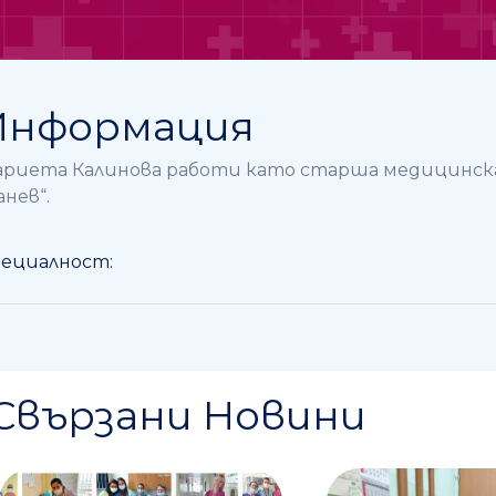
Информация
риета Калинова работи като старша медицинска 
анев“.
ециалност:
Свързани Новини