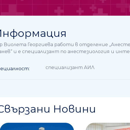
Информация
р Виолета Георгиева работи в отделение ,,Анест
анев“ и е специализант по анестезиология и инте
специализант АИЛ
ециалност:
Свързани Новини