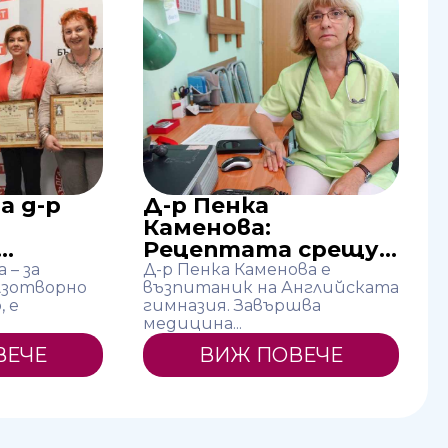
а д-р
Д-р Пенка
Каменова:
..
Рецептата срещу...
 – за
Д-р Пенка Каменова е
лзотворно
възпитаник на Английската
 е
гимназия. Завършва
медицина...
ВЕЧЕ
ВИЖ ПОВЕЧЕ