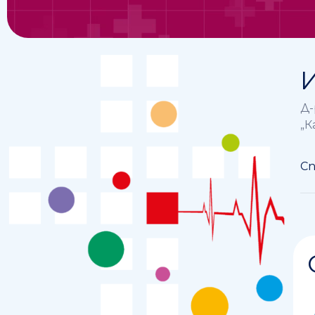
Д-
„К
Сп