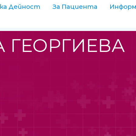
ка Дейност
За Пациента
Информ
А ГЕОРГИЕВА