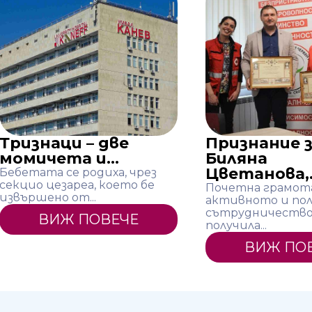
Тризнаци – две
Признание з
момичета и...
Биляна
Цветанова,.
Бебетата се родиха, чрез
секцио цезареа, което бе
Почетна грамота
извършено от...
активното и по
сътрудничество,
ВИЖ ПОВЕЧЕ
получила...
ВИЖ ПО