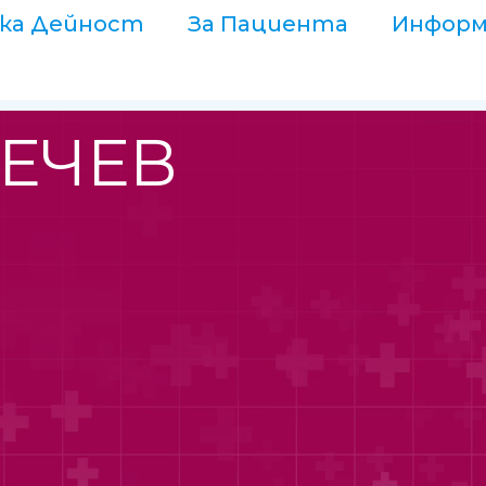
ка Дейност
За Пациента
Информ
ЛЕЧЕВ