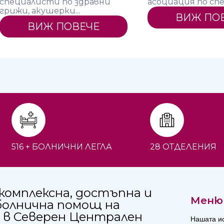
специалисти по здравни
асоциация по спе
грижи, акушерки...
ВИЖ ПО
ВИЖ ПОВЕЧЕ
516 + БОЛНИЧНИ ЛЕГЛА
28 ОТДЕЛЕНИЯ
комплексна, достъпна и
Меню
болнична помощ на
 в Северен Централен
Нашата и