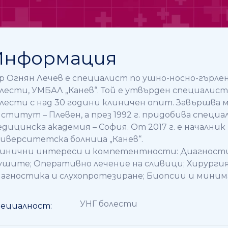
Информация
р Огнян Лечев е специалист по ушно-носно-гърлен
лести, УМБАЛ „Канев“. Той е утвърден специалис
лести с над 30 години клиничен опит. Завършва 
ститут – Плевен, а през 1992 г. придобива специ
дицинска академия – София. От 2017 г. е начални
иверситетска болница „Канев“.
инични интереси и компетентности: Диагностика
ушите; Оперативно лечение на сливици; Хирургия 
агностика и слухопротезиране; Биопсии и мини
УНГ болести
ециалност: