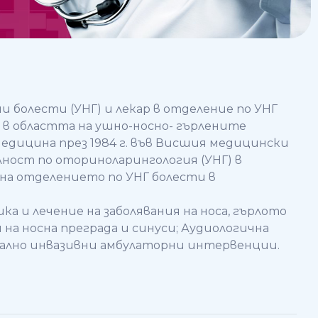
и болести (УНГ) и лекар в отделение по УНГ
т в областта на ушно-носно- гърлените
медицина през 1984 г. във Висшия медицински
алност по оториноларингология (УНГ) в
к на отделението по УНГ болести в
 и лечение на заболявания на носа, гърлото
на носна преграда и синуси; Аудиологична
мално инвазивни амбулаторни интервенции.