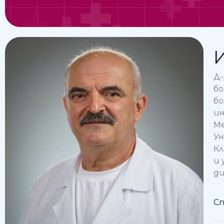
Д-
бо
бо
ин
Ме
Ун
Кл
и 
ди
Сп