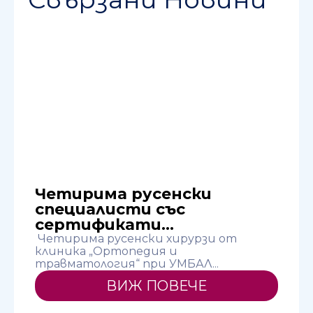
Четирима русенски
специалисти със
сертификати...
Д
н
Четирима русенски хирурзи от
клиника „Ортопедия и
травматология“ при УМБАЛ...
ВИЖ ПОВЕЧЕ