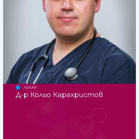
ЛЕКАР
Д-р Кольо Карахристов