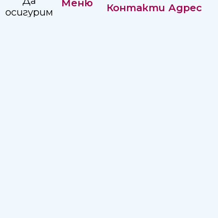
Да
Меню
Контакти
Адрес
осигурим
Нашата
комплексна,
Регистратура:
Адрес:
история
достъпна
+359 82
ул."Независимост"
и
Управление
887351
2, Русе 7002
качествена
Кариери
Изп.
болнична
Директор:
помощ
+359 82
на
887215
населението
в
Email:
Северен
hospitalruse@hospitalruse.org
Централен
Регион.
Условия за ползване
|
Политика за поверителност
УМБАЛ КАНЕВ | 2025