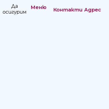
Да
Меню
Контакти
Адрес
осигурим
Нашата
комплексна,
Регистратура:
Адрес:
история
достъпна
+359 82
ул."Независимост"
и
Управление
887351
2, Русе 7002
качествена
Кариери
Изп.
болнична
Директор:
помощ
+359 82
на
887215
населението
в
Email:
Северен
hospitalruse@hospitalruse.org
Централен
Регион.
Условия за ползване
|
Политика за поверителност