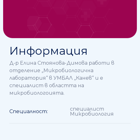
Информация
Д-р Елина Стоянова-Димова работи в
отделение „Микробиологична
лаборатория“ в УМБАЛ „Канев“ и е
специалист в областта на
микробиологоията.
специалист
Специалност:
Микробиология