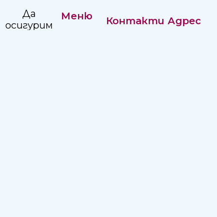
Да
Меню
Контакти
Адрес
осигурим
Нашата
комплексна,
Регистратура:
Адрес:
история
достъпна
+359 82
ул."Независимост"
и
Управление
887351
2, Русе 7002
качествена
Кариери
Изп.
болнична
Директор:
помощ
+359 82
на
887215
населението
в
Email:
Северен
hospitalruse@hospitalruse.org
Централен
Регион.
Условия за ползване
|
Политика за поверителност