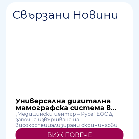
Свързани Новини
.
Универсална дигитална
мамографска система в...
„Медицински център – Русе“ ЕООД
започна извършване на
високоспециализирани скринингови...
к
г
ВИЖ ПОВЕЧЕ