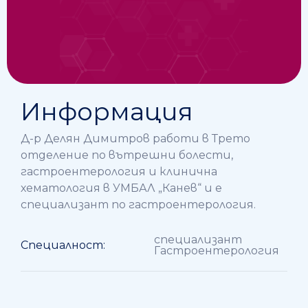
Информация
Д-р Делян Димитров работи в Трето
отделение по вътрешни болести,
гастроентерология и клинична
хематология в УМБАЛ „Канев“ и е
специализант по гастроентерология.
специализант
Специалност:
Гастроентерология