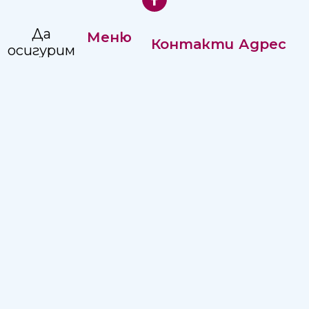
Да
Меню
Контакти
Адрес
осигурим
Нашата
комплексна,
Регистратура:
Адрес:
история
достъпна
+359 82
ул."Независимост"
и
Управление
887351
2, Русе 7002
качествена
Кариери
Изп.
болнична
Директор:
помощ
+359 82
на
887215
населението
в
Email:
Северен
hospitalruse@hospitalruse.org
Централен
Регион.
Условия за ползване
|
Политика за поверителност