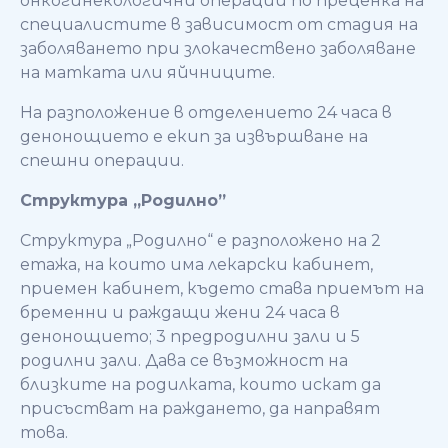
онкогинекологични операции по преценка на
специалистите в зависимост от стадия на
заболяването при злокачествено заболяване
на матката или яйчниците.
На разположение в отделението 24 часа в
денонощието е екип за извършване на
спешни операции.
Структура „Родилно”
Структура „Родилно“ е разположено на 2
етажа, на които има лекарски кабинет,
приемен кабинет, където става приемът на
бременни и раждащи жени 24 часа в
денонощието; 3 предродилни зали и 5
родилни зали. Дава се възможност на
близките на родилката, които искат да
присъстват на раждането, да направят
това.