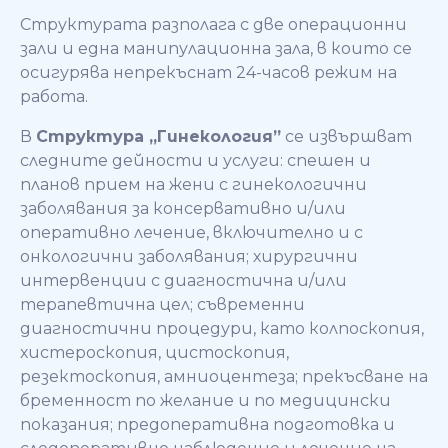
Структурата разполага с две операционни
зали и една манипулационна зала, в които се
осигурява непрекъснат 24-часов режим на
работа.
В
Структура „Гинекология”
се извършват
следните дейности и услуги: спешен и
планов прием на жени с гинекологични
заболявания за консервативно и/или
оперативно лечение, включително и с
онкологични заболявания; хирургични
интервенции с диагностична и/или
терапевтична цел; съвременни
диагностични процедури, като колпоскопия,
хистероскопия, цистоскопия,
резектоскопия, амниоцентеза; прекъсване на
бременност по желание и по медицински
показания; предоперативна подготовка и