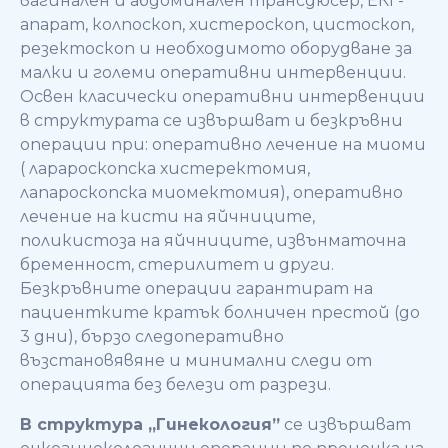
вагинален и абдоминален трансдюсер, ЕКГ-
апарат, колпоскоп, хистероскоп, цистоскоп,
резектоскоп и необходимото оборудване за
малки и големи оперативни интервенции.
Освен класически оперативни интервенции
в структурата се извършват и безкръвни
операции при: оперативно лечение на миоми
( ларароскопска хистеректомия,
лапароскопска миомектомия), оперативно
лечение на кисти на яйчниците,
поликистоза на яйчниците, извънматочна
бременност, стерилитет и други.
Безкръвните операции гарантират на
пациентките кратък болничен престой (до
3 дни), бързо следоперативно
възстановявяне и минимални следи от
операцията без белези от разрези.
В структура „Гинекология”
се извършват