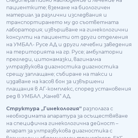
следоперативно наблюдение и лечение на
пациентките; вземане на биологичен
материал за различни изследвания и
транспортирането му до съответната
лаборатория; извършване на гинекологични
консулти на пациенти от други отделения
на УМБАЛ- Русе АД и други лечебни заведения
на територията на гр. Русе; амбулаторни
прегледи, цитонамазки, вагинална
ултразвукова диагностика диагностика
срещу заплащане; събиране на такси и
издаване на касов бон за извършени
плащания в АГ-комплекс, според установения
ред в УМБАЛ „Канев“ АД.
Структура „Гинекология”
разполага с
необходимата апаратура за осъществяване
на специфична гинекологична дейност –
апарат за ултразвукова диагностика с