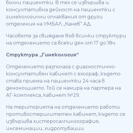
болни пациентки. В тях се извършва и
консултативна дейност на пациентки с
гинекологични оплаквания от други
отделения на УМБАЛ „Канев“ АД.
Часовете за свиждане във всички структури
на отделението са всеки ден от 17 до 18ч.
Структура „Гинекология”
Отделението разполага с диагностично-
консултативен кабинет с ехограф, където
става приема на пациентки 24 часа в
денонощието. Той се намира на партера на
АГ-комплекса, кабинет №29.
На територията на отделението работи
противостерилитетен кабинет, където се
извършва хистеросалпингография,
инсеминации, хидротубации.