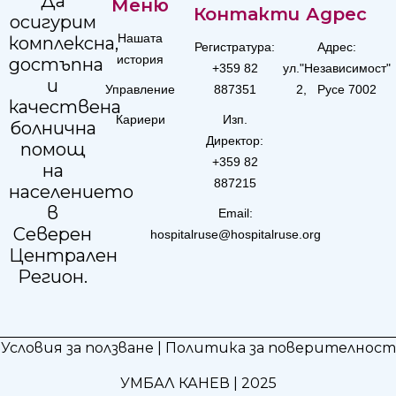
Да
Меню
Контакти
Адрес
осигурим
Нашата
комплексна,
Регистратура:
Адрес:
история
достъпна
+359 82
ул."Независимост"
и
Управление
887351
2, Русе 7002
качествена
Кариери
Изп.
болнична
Директор:
помощ
+359 82
на
887215
населението
в
Email:
Северен
hospitalruse@hospitalruse.org
Централен
Регион.
Условия за ползване
|
Политика за поверителност
УМБАЛ КАНЕВ | 2025