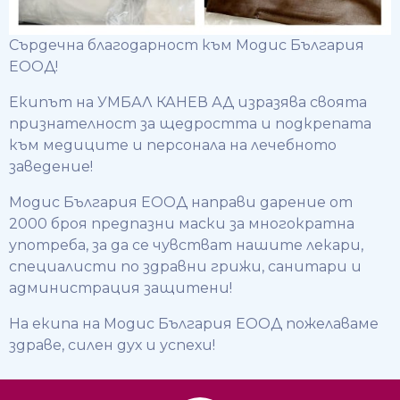
Сърдечна благодарност към Модис България
ЕООД!
Екипът на УМБАЛ КАНЕВ АД изразява своята
признателност за щедростта и подкрепата
към медиците и персонала на лечебното
заведение!
Модис България ЕООД направи дарение от
2000 броя предпазни маски за многократна
употреба, за да се чувстват нашите лекари,
специалисти по здравни грижи, санитари и
администрация защитени!
На екипа на Модис България ЕООД пожелаваме
здраве, силен дух и успехи!