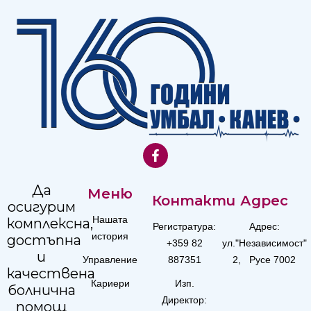
Да
Меню
Контакти
Адрес
осигурим
Нашата
комплексна,
Регистратура:
Адрес:
история
достъпна
+359 82
ул."Независимост"
и
Управление
887351
2, Русе 7002
качествена
Кариери
Изп.
болнична
Директор:
помощ