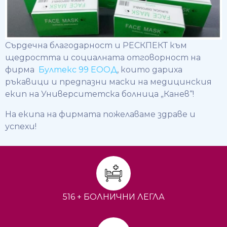
Сърдечна благодарност и РЕСКПЕКТ към
щедростта и социалната отговорност на
фирма
Бултекс 99 ЕООД
, които дариха
ръкавици и предпазни маски на медицинския
екип на Университетска болница „Канев“!
На екипа на фирмата пожелаваме здраве и
успехи!
516 + БОЛНИЧНИ ЛЕГЛА