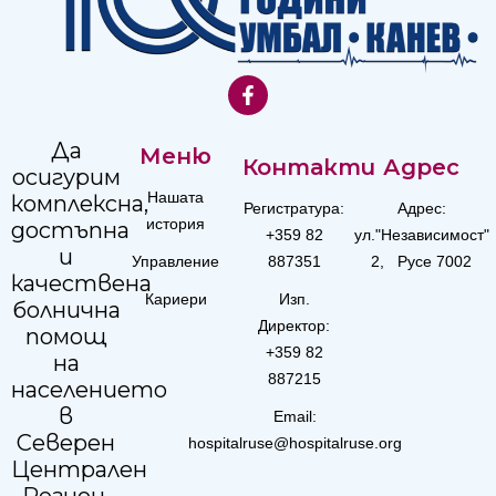
Да
Меню
Контакти
Адрес
осигурим
Нашата
комплексна,
Регистратура:
Адрес:
история
достъпна
+359 82
ул."Независимост"
и
Управление
887351
2, Русе 7002
качествена
Кариери
Изп.
болнична
Директор:
помощ
+359 82
на
887215
населението
в
Email:
Северен
hospitalruse@hospitalruse.org
Централен