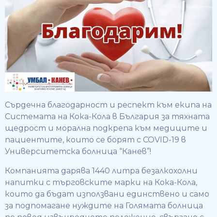
Сърдечна благодарност и респект към екипа на
Системата на Кока-Кола в България за тяхната
щедрост и морална подкрепа към медиците и
пациентите, които се борят с COVID-19 в
Университетска болница “Канев”!
Компанията дарява 1440 литра безалкохолни
напитки с търговските марки на Кока-Кола,
които да бъдат използвани единствено и само
за подпомагане нуждите на Голямата болница