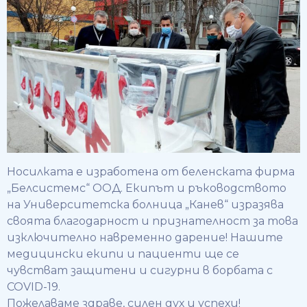
Носилката е изработена от беленската фирма
„Белсистемс“ ООД. Екипът и ръководството
на Университетска болница „Канев“ изразява
своята благодарност и признателност за това
изключително навременно дарение! Нашите
медицински екипи и пациенти ще се
чувстват защитени и сигурни в борбата с
COVID-19.
Пожелаваме здраве, силен дух и успехи!