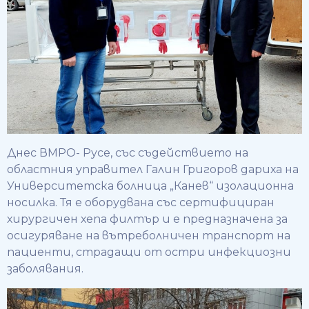
Днес ВМРО- Русе, със съдействието на
областния управител Галин Григоров дариха на
Университетска болница „Канев“ изолационна
носилка. Тя е оборудвана със сертифициран
хирургичен хепа филтър и е предназначена за
осигуряване на вътреболничен транспорт на
пациенти, страдащи от остри инфекциозни
заболявания.