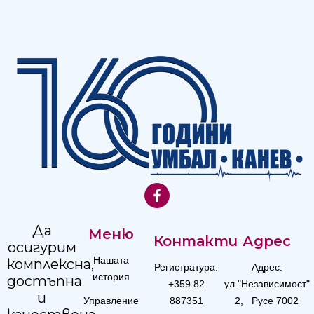
Да
Меню
Контакти
Адрес
осигурим
Нашата
комплексна,
Регистратура:
Адрес:
история
достъпна
+359 82
ул."Независимост"
и
Управление
887351
2, Русе 7002