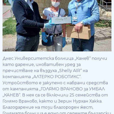
Днес Университетска болница „Канев“ получи
като дарение, иновативен уред за
пречистване на въздуха „Shelly AIR“ на
компанията „АЛТЕРКО РОБОТИКС“.
Устройството е закупено с набрани средства
от кампанията „ГОЛЯМО ВРАНОВО за УМБАЛ
„КАНЕВ“. В нея са се включили 25 семейства от
Голямо Враново, както и Зерин Нурхан Хакка.
Благодарение на този благороден жест,
Голямата болница е едно от седемте български