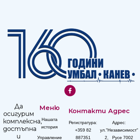
Да
Меню
Контакти
Адрес
осигурим
Нашата
комплексна,
Регистратура:
Адрес:
история
достъпна
+359 82
ул."Независимост"
и
Управление
887351
2, Русе 7002