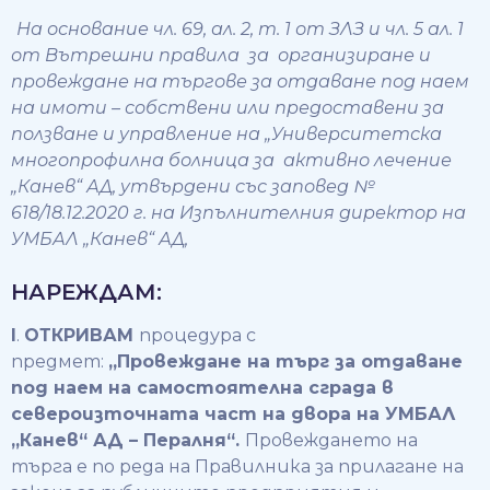
На основание чл. 69, ал. 2, т. 1 от ЗЛЗ и чл. 5 ал. 1
от Вътрешни правила за организиране и
провеждане на търгове за отдаване под наем
на имоти – собствени или предоставени за
ползване и управление на „Университетска
многопрофилна болница за активно лечение
„Канев“ АД, утвърдени със заповед №
618/18.12.2020 г. на Изпълнителния директор на
УМБАЛ „Канев“ АД,
НАРЕЖДАМ:
І
.
ОТКРИВАМ
процедура с
предмет:
„Провеждане на търг за отдаване
под наем на самостоятелна сграда в
североизточната част на двора на УМБАЛ
„Канев“ АД – Пералня“.
Провеждането на
търгa е по реда на Правилника за прилагане на