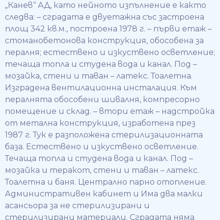
„Канев“ АД, като нейното изпълнение е както
следва: – сградата е двуетажна със застроена
площ 342 кв.м., построена 1978 г. – първи етаж –
стоманобетонова конструкция, обособена за
пералня; естествено и изкуствено осветление;
течаща топла и студена вода и канал. Под –
мозайка, стени и таван – латекс. Тоалетна.
Изградена вентилационна инсталация. Към
пералнята обособени шивалня, компресорно
помещение и склад. – втори етаж – надстройка
от метална конструкция, изработена през
1987 г. Тук е разположена стерилизационната
база. Естествено и изкуствено осветление.
Течаща топла и студена вода и канал. Под –
мозайка и теракот, стени и таван – латекс.
Тоалетна и баня. Централно парно отопление.
Административен кабинет и Има два малки
асансьора за не стерилизирани и
стерилизирани материали. Сградата няма