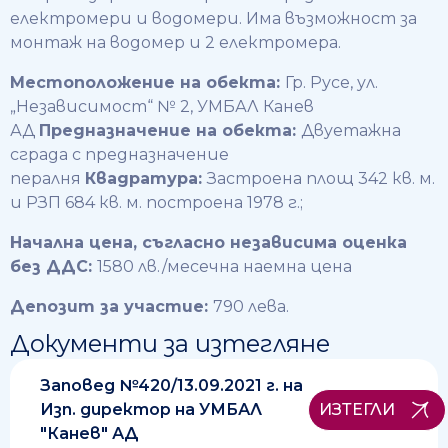
електромери и водомери. Има възможност за
монтаж на водомер и 2 електромера.
Местоположение на обекта
:
Гр. Русе, ул.
„Независимост“ № 2, УМБАЛ Канев
АД
Предназначение на обекта:
Двуетажна
сграда с предназначение
пералня
Квадратура:
Застроена площ 342 кв. м.
и РЗП 684 кв. м. построена 1978 г.;
Начална цена, съгласно независима оценка
без ДДС
:
1580 лв./месечна наемна цена
Депозит за участие
:
790 лева.
Документи за изтегляне
Заповед №420/13.09.2021 г. на
Изп. директор на УМБАЛ
ИЗТЕГЛИ
"Канев" АД