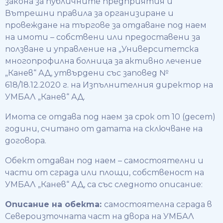
закона за публичните предприятия и
Вътрешни правила за организиране и
провеждане на търгове за отдаване под наем
на имоти – собствени или предоставени за
ползване и управление на „Университетска
многопрофилна болница за активно лечение
„Канев“ АД, утвърдени със заповед №
618/18.12.2020 г. на Изпълнителния директор на
УМБАЛ „Канев“ АД.
Имота се отдава под наем за срок от 10 (десет)
години, считано от датата на сключване на
договора.
Обект отдаван под наем – самостоятелни и
части от сграда или площи, собственост на
УМБАЛ „Канев“ АД, са със следното описание:
Описание на обекта:
самостоятелна сграда в
Североизточната част на двора на УМБАЛ