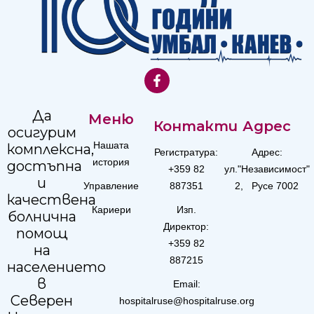
Да
Меню
Контакти
Адрес
осигурим
Нашата
комплексна,
Регистратура:
Адрес:
история
достъпна
+359 82
ул."Независимост"
и
Управление
887351
2, Русе 7002
качествена
Кариери
Изп.
болнична
Директор:
помощ
+359 82
на
887215
населението
в
Email:
Северен
hospitalruse@hospitalruse.org