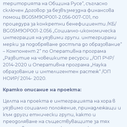
територията на Община Русе“, съгласно
сключен Договор за безвъзмездна финансова
помощ BG05M9OP001-2.056-007-С01, по
процедура за конкретни бенефициенти /КБ/
BG05M9OP001-2.056 „Социално-икономическа
интеграция на уязвими групи. интегрирани
мерки за подобряване достъпа до образование“
– Компонент 2“ по Оперативна програма
„Развитие на човешките ресурси „/ОП РЧР/
2014-2020 и Оперативна програма „Наука
образование и интелигентен растеж“ /ОП
НОИР/ 2014- 2020.
Кратко описание на проекта:
Целта на проекта е интеграцията на хора в
уязвимо социално положение, принадлежащи и
към други етнически групи, както и
преодоляване на съществуващите за тях