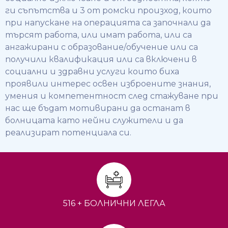
ги съпътства и 3 от ромски произход, които
при напускане на операцията са започнали да
търсят работа, или имат работа, или са
ангажирани с образование/обучение или са
получили квалификация или са включени в
социални и здравни услуги които биха
проявили интерес освен изброените знания,
умения и компетентност след стажуване при
нас ще бъдат мотивирани да останат в
болницата като нейни служители и да
реализират потенциала си.
516 + БОЛНИЧНИ ЛЕГЛА