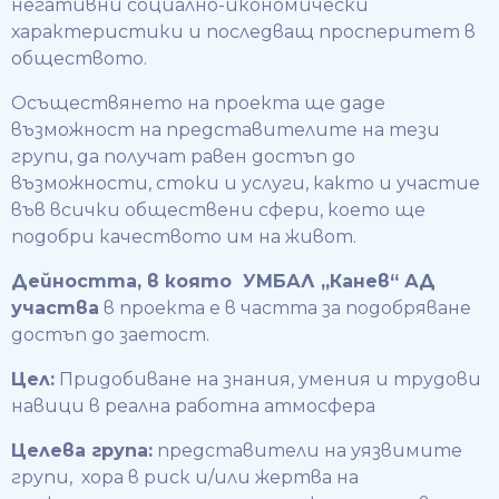
негативни социално-икономически
характеристики и последващ просперитет в
обществото.
Осъществянето на проекта ще даде
възможност на представителите на тези
групи, да получат равен достъп до
възможности, стоки и услуги, както и участие
във всички обществени сфери, което ще
подобри качеството им на живот.
Дейността, в която УМБАЛ „Канев“ АД
участва
в проекта е в частта за подобряване
достъп до заетост.
Цел:
Придобиване на знания, умения и трудови
навици в реална работна атмосфера
Целева група:
представители на уязвимите
групи, хора в риск и/или жертва на