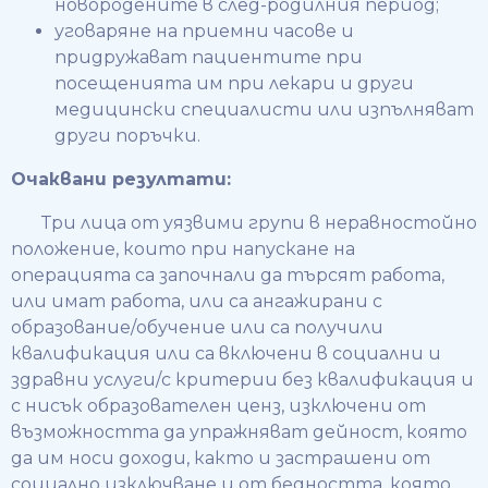
новородените в след-родилния период;
уговаряне на приемни часове и
придружават пациентите при
посещенията им при лекари и други
медицински специалисти или изпълняват
други поръчки.
Очаквани резултати:
Три лица от уязвими групи в неравностойно
положение, които при напускане на
операцията са започнали да търсят работа,
или имат работа, или са ангажирани с
образование/обучение или са получили
квалификация или са включени в социални и
здравни услуги/с критерии без квалификация и
с нисък образователен ценз, изключени от
възможността да упражняват дейност, която
да им носи доходи, както и застрашени от
социално изключване и от бедността, която