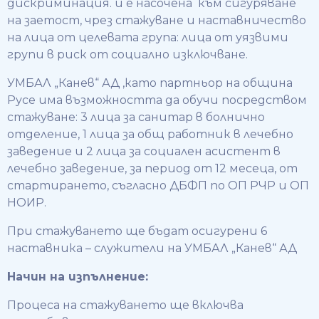
дискриминация. и е насочена към сигуряване
на заетост, чрез стажуване и наставничество
на лица от целевата група: лица от уязвими
групи в риск от социално изключване.
УМБАЛ „Канев“ АД ,като партньор на община
Русе има възможността да обучи посредством
стажуване: 3 лица за санитар в болнично
отделение, 1 лица за общ работник в лечебно
заведение и 2 лица за социален асистент в
лечебно заведение, за период от 12 месеца, от
стартирането, съгласно ДБФП по ОП РЧР и ОП
НОИР.
При стажуването ще бъдат осигурени 6
наставника – служители на УМБАЛ „Канев“ АД
Начин на изпълнение:
Процеса на стажуването ще включва