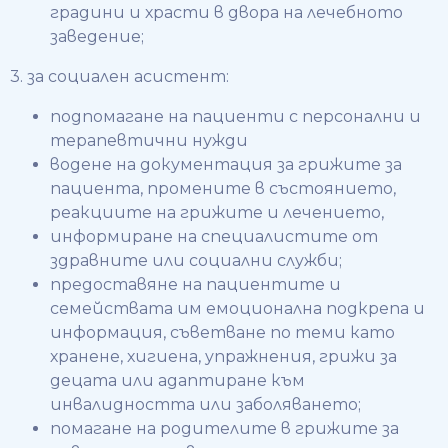
градини и храсти в двора на лечебното
заведение;
3. за социален асистент:
подпомагане на пациенти с персонални и
терапевтични нужди
водене на документация за грижите за
пациента, промените в състоянието,
реакциите на грижите и лечението,
информиране на специалистите от
здравните или социални служби;
предоставяне на пациентите и
семействата им емоционална подкрепа и
информация, съветване по теми като
хранене, хигиена, упражнения, грижи за
децата или адаптиране към
инвалидността или заболяването;
помагане на родителите в грижите за