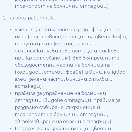
транспорт на болнични отпадъци);
2. за общ работник:
умения за прилагане на дезинфекционен
план (почистване, принцип на двете кофи,
текуща дезинфекция, крайна
дезинфекция, видове потоци и рискове
при кръстосване им), във вътрешните
общодостъпни части на болницата
(коридори, стълби, фоайе) и външни (двор,
алеи, зелени части, външни стълби и
естакади);
правила за управление на болнични
отпадъци (видове отпадъци, правила за
разделно събиране, съхранение и
транспорт на болнични отпадъци,
автоклавиране на опасни отпадъци);
Поддръжка на зелени площи, цветни