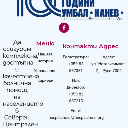
Да
Меню
Контакти
Адрес
осигурим
Нашата
комплексна,
Регистратура:
Адрес:
история
достъпна
+359 82
ул."Независимост"
и
Управление
887351
2, Русе 7002
качествена
Кариери
Изп.
болнична
Директор:
помощ
+359 82
на
887215
населението
в
Email:
Северен
hospitalruse@hospitalruse.org
Централен