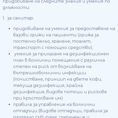
придобиване на следните знания и умения по
длъжности:
1. за санитар:
придобиване на умения за предоставяне на
базови грижи на пациенти (грижа за
постелно бельо, хранене, тоалет,
транспорт с помощно средство);
умения за прилагане на дезинфекционен
план в болнични помещения с различна
степен на риск от възникване на
вътрешноболнични инфекции
(почистване, принцип на двете кофи,
текуща дезинфекция, крайна
дезинфекция, видове потоци и рискове
при кръстосване им)
правила за управление на болнични
отпадъци (видове отпадъци, правила за
разделно събиране, съхранение и