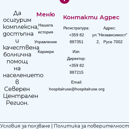
Да
Меню
Контакти
Адрес
осигурим
Нашата
комплексна,
Регистратура:
Адрес:
история
достъпна
+359 82
ул."Независимост"
и
Управление
887351
2, Русе 7002
качествена
Кариери
Изп.
болнична
Директор:
помощ
+359 82
на
887215
населението
в
Email:
Северен
hospitalruse@hospitalruse.org
Централен
Регион.
Условия за ползване
|
Политика за поверителност