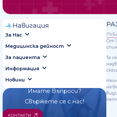
РА
Навигация
ПУБ
За Нас
От 1
Медицинска дейност
спин
За пациента
Те с
надб
Информация
скри
Новини
Неон
на б
Имате Въпроси?
види
пети
Свържете се с нас!
КОНТАКТИ