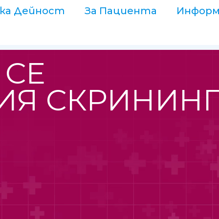
ка Дейност
За Пациента
Информ
 СЕ
ИЯ СКРИНИН