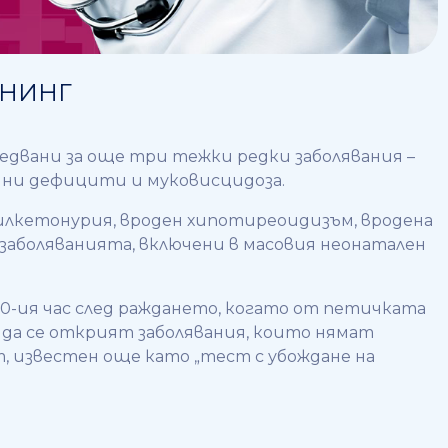
ИНИНГ
ледвани за още три тежки редки заболявания –
нни дефицити и муковисцидоза.
нилкетонурия, вроден хипотиреоидизъм, вродена
 заболяванията, включени в масовия неонатален
0-ия час след раждането, когато от петичката
а да се открият заболявания, които нямат
 известен още като „тест с убождане на