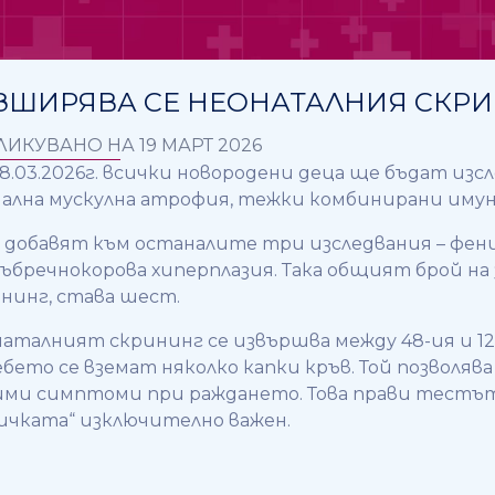
ЗШИРЯВА СЕ НЕОНАТАЛНИЯ СКР
ЛИКУВАНО НА 19 МАРТ 2026
8.03.2026г. всички новородени деца ще бъдат изс
ална мускулна атрофия, тежки комбинирани иму
е добавят към останалите три изследвания – фе
ъбречнокорова хиперплазия. Така общият брой на
нинг, става шест.
аталният скрининг се извършва между 48-ия и 12
ебето се вземат няколко капки кръв. Той позволяв
ми симптоми при раждането. Това прави тестът,
чката“ изключително важен.