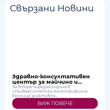
Свързани Новини
и
Здравно-консултативен
център за майчино и...
Н
н
За втора поредна година в
«Университетска многопрофилна
болница за активно...
ВИЖ ПОВЕЧЕ