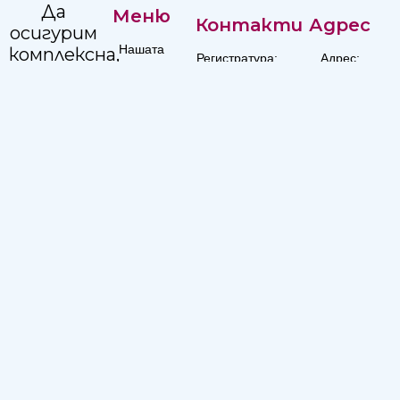
Да
Меню
Контакти
Адрес
осигурим
Нашата
комплексна,
Регистратура:
Адрес:
история
достъпна
+359 82
ул."Независимост"
и
Управление
887351
2, Русе 7002
качествена
Кариери
Изп.
болнична
Директор:
помощ
+359 82
на
887215
населението
в
Email:
Северен
hospitalruse@hospitalruse.org
Централен
Регион.
Условия за ползване
|
Политика за поверителност
УМБАЛ КАНЕВ | 2025