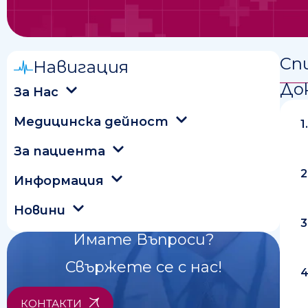
Спи
Навигация
До
За Нас
Медицинска дейност
1
За пациента
2
Информация
Новини
3
Имате Въпроси?
Свържете се с нас!
4
КОНТАКТИ