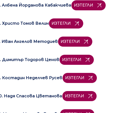
. Албена Йорданова Кабакчиева
ИЗТЕГЛИ
. Христо Томов Велин
ИЗТЕГЛИ
. Иван Ангелов Методиев
ИЗТЕГЛИ
. Димитър Тодоров Ценов
ИЗТЕГЛИ
. Костадин Неделчев Русев
ИЗТЕГЛИ
0. Надя Спасова Цветанова
ИЗТЕГЛИ