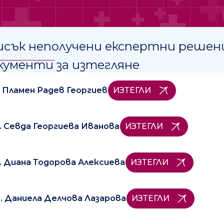
сък неполучени експертни решения 
кументи за изтегляне
. Пламен Радев Георгиев
ИЗТЕГЛИ
. Севда Георгиева Иванова
ИЗТЕГЛИ
. Диана Тодорова Алексиева
ИЗТЕГЛИ
. Даниела Делчова Лазарова
ИЗТЕГЛИ