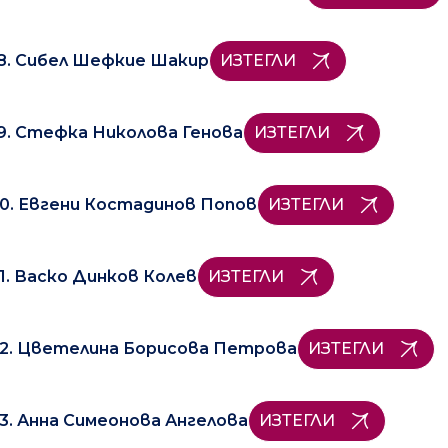
8. Сибел Шефкие Шакир
ИЗТЕГЛИ
9. Стефка Николова Генова
ИЗТЕГЛИ
0. Евгени Костадинов Попов
ИЗТЕГЛИ
1. Васко Динков Колев
ИЗТЕГЛИ
2. Цветелина Борисова Петрова
ИЗТЕГЛИ
3. Анна Симеонова Ангелова
ИЗТЕГЛИ