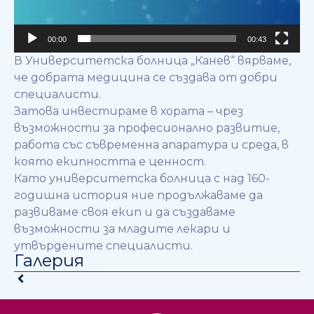
00:00
00:43
В Университетска болница „Канев“ вярваме,
че добрата медицина се създава от добри
специалисти.
Затова инвестираме в хората – чрез
възможности за професионално развитие,
работа със съвременна апаратура и среда, в
която екипността е ценност.
Като университетска болница с над 160-
годишна история ние продължаваме да
развиваме своя екип и да създаваме
възможности за младите лекари и
утвърдените специалисти.
Галерия