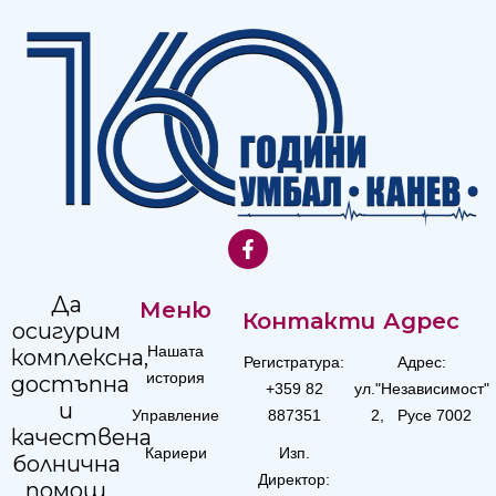
Да
Меню
Контакти
Адрес
осигурим
Нашата
комплексна,
Регистратура:
Адрес:
история
достъпна
+359 82
ул."Независимост"
и
Управление
887351
2, Русе 7002
качествена
Кариери
Изп.
болнична
Директор:
помощ