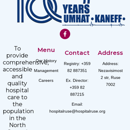
To
Menu
Contact
Address
provide
Our History
comprehensive,
Registry: +359
Address:
accessible
Management
82 887351
Nezavisimost
and
2 str, Ruse
Careers
Ex. Director:
quality
7002
+359 82
hospital
887215
care to
the
Email:
population
hospitalruse@hospitalruse.org
in the
North